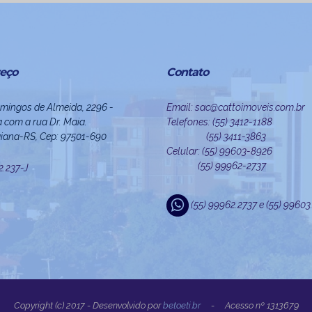
eço
Contato
mingos de Almeida, 2296 -
Email: sac@cattoimoveis.com.br
 com a rua Dr. Maia.
Telefones: (55) 3412-1188
iana-RS, Cep: 97501-690
(55) 3411-3863
Celular: (55) 99603-8926
(55) 99962-2737
22.237-J
(55) 99962.2737 e (55) 9960
Copyright (c) 2017 - Desenvolvido por
beto.eti.br
- Acesso nº 1313679