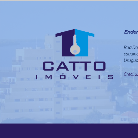
Ender
Rua Do
esquina
Urugua
Creci: 