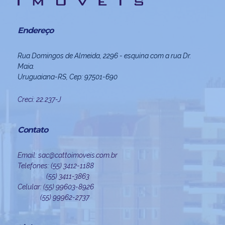
Endereço
Rua Domingos de Almeida, 2296 - esquina com a rua Dr.
Maia.
Uruguaiana-RS, Cep: 97501-690
Creci: 22.237-J
Contato
Email: sac@cattoimoveis.com.br
Telefones: (55) 3412-1188
(55) 3411-3863
Celular: (55) 99603-8926
(55) 99962-2737