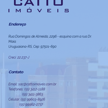
Endereço
Rua Domingos de Almeida, 2296 - esquina com a rua Dr.
Maia.
Uruguaiana-RS, Cep: 97501-690
Creci: 22.237-J
Contato
Email: sac@cattoimoveis.com.br
Telefones: (55) 3412-1188
(55) 3411-3863
Celular: (55) 99603-8926
(55) 99962-2737