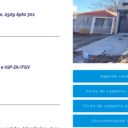
, 2529 Apto 301
e IGP-DI/FGV
Agende uma 
Ficha de cadastro 
Ficha de cadastro p
Documentação n