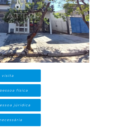
visita
pessoa física
essoa júridica
ecessária